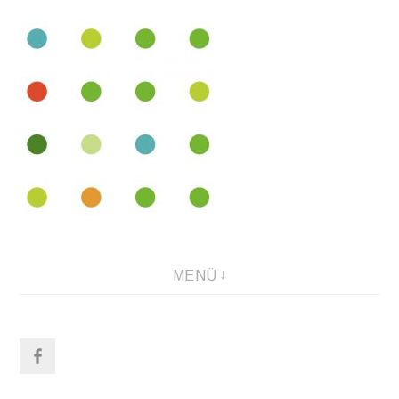
Direkt
zum
Inhalt
Bündnis für Städtebauliche Entwicklungsmaßnahmen in
MENÜ
München
facebook