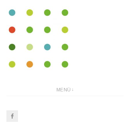
Direkt
zum
Inhalt
Bündnis für Städtebauliche Entwicklungsmaßnahmen in
MENÜ
München
facebook